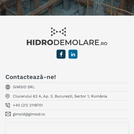
Contactează-ne!
GIMSID SRL
Clucerului 62 A, Ap. 3
,
București
,
Sector 1
,
România
+40 (21) 2118701
gimsid@gimsid.ro